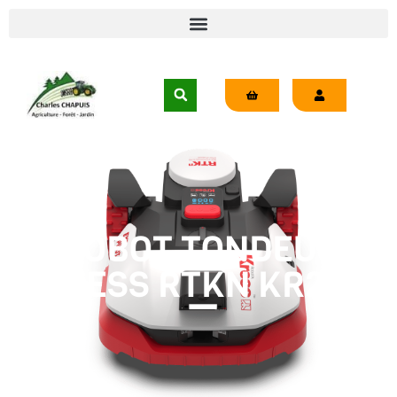
ROBOT TONDEUSE
KRESS RTKN KR271E