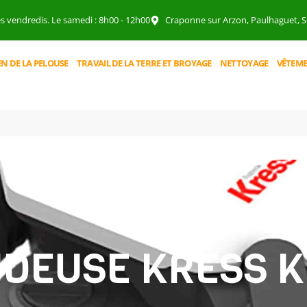
es vendredis. Le samedi : 8h00 - 12h00
Craponne sur Arzon, Paulhaguet, So
EN DE LA PELOUSE
TRAVAIL DE LA TERRE ET BROYAGE
NETTOYAGE
VÊTEME
DEUSE KRESS K