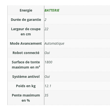
Energie
BATTERIE
Durée de garantie
2
Largeur de coupe
22
en cm
Mode Avancement
Automatique
Robot connecté
Oui
Surface de tonte
1800
maximum en m²
Système antivol
Oui
Poids en kg
12.1
Pente maximum
35
en %