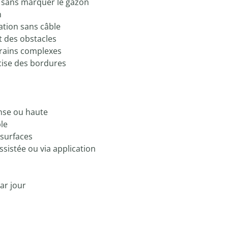
s sans marquer le gazon
m
ation sans câble
t des obstacles
rrains complexes
cise des bordures
nse ou haute
le
 surfaces
ssistée ou via application
ar jour