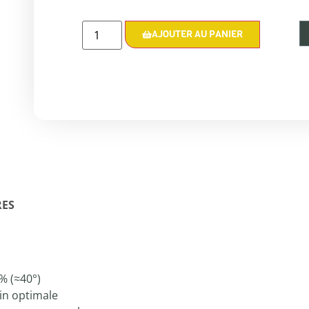
AJOUTER AU PANIER
RES
% (≈40°)
in optimale