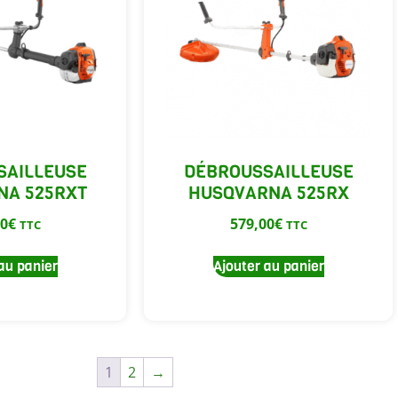
SAILLEUSE
DÉBROUSSAILLEUSE
NA 525RXT
HUSQVARNA 525RX
00
€
579,00
€
TTC
TTC
au panier
Ajouter au panier
1
2
→