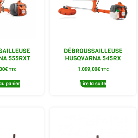
SAILLEUSE
DÉBROUSSAILLEUSE
NA 555RXT
HUSQVARNA 545RX
00
€
1.099,00
€
TTC
TTC
au panier
Lire la suite