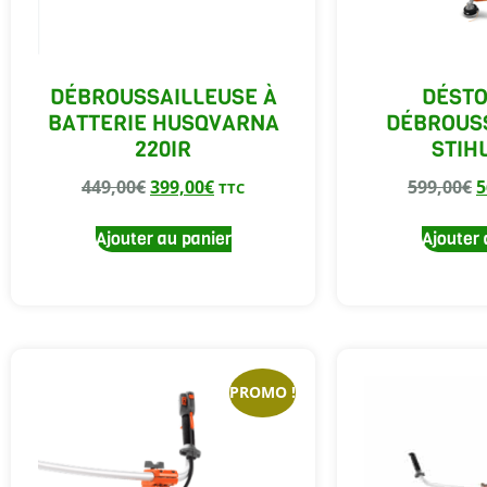
DÉBROUSSAILLEUSE À
DÉST
BATTERIE HUSQVARNA
DÉBROUS
220IR
STIH
449,00
€
399,00
€
599,00
€
5
TTC
Ajouter au panier
Ajouter 
PROMO !