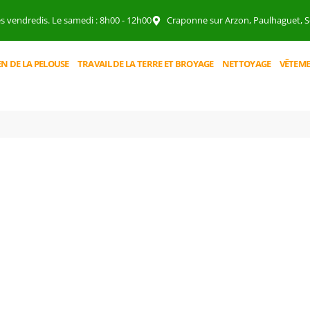
es vendredis. Le samedi : 8h00 - 12h00
Craponne sur Arzon, Paulhaguet, So
EN DE LA PELOUSE
TRAVAIL DE LA TERRE ET BROYAGE
NETTOYAGE
VÊTEME
BOUTIQUE