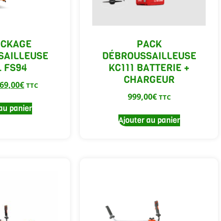
OCKAGE
PACK
SAILLEUSE
DÉBROUSSAILLEUSE
L FS94
KC111 BATTERIE +
CHARGEUR
69,00
€
TTC
999,00
€
TTC
au panier
Ajouter au panier