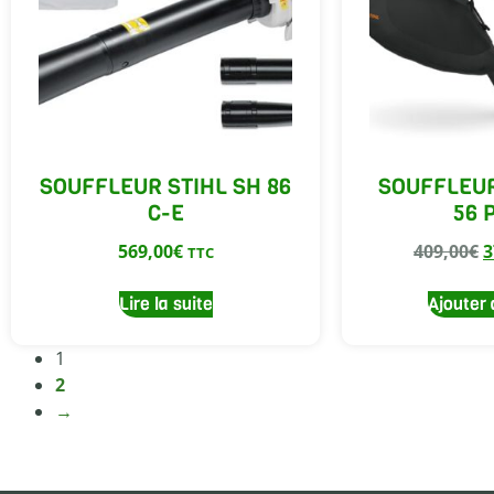
SOUFFLEUR STIHL SH 86
SOUFFLEUR
C-E
56 
569,00
€
409,00
€
3
TTC
Lire la suite
Ajouter 
1
2
→