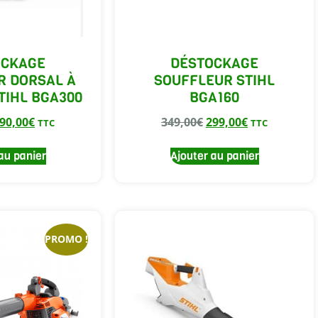
OCKAGE
DÉSTOCKAGE
R DORSAL À
SOUFFLEUR STIHL
TIHL BGA300
BGA160
90,00
€
349,00
€
299,00
€
TTC
TTC
au panier
Ajouter au panier
PROMO !