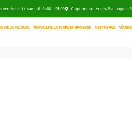
es vendredis. Le samedi : 8h00 - 12h00
Craponne sur Arzon, Paulhaguet, So
EN DE LA PELOUSE
TRAVAIL DE LA TERRE ET BROYAGE
NETTOYAGE
VÊTEME
BOUTIQUE