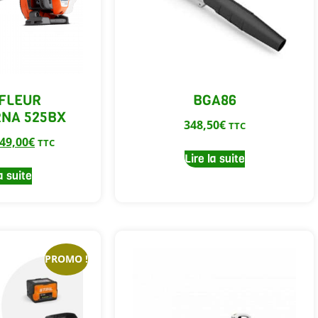
FLEUR
BGA86
NA 525BX
348,50
€
TTC
49,00
€
TTC
Lire la suite
a suite
PROMO !