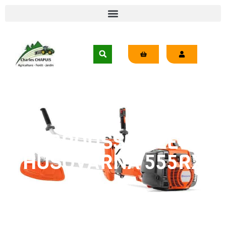
DÉBROUSSAILLEUSE
HUSQVARNA 555RXT