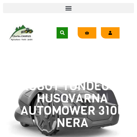
ROBOT TONDEUSE
HUSQVARNA
AUTOMOWER 310E
NERA