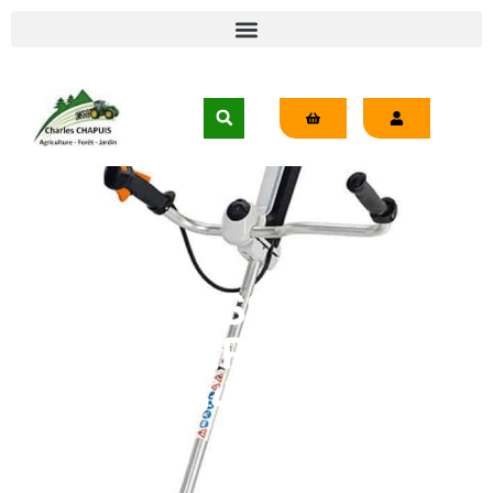
DÉBROUSSAILLEUSE
THERMIQUE
FS411CEM