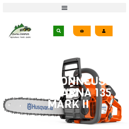
TRONÇONNEUSE
HUSQVARNA 135
MARK II