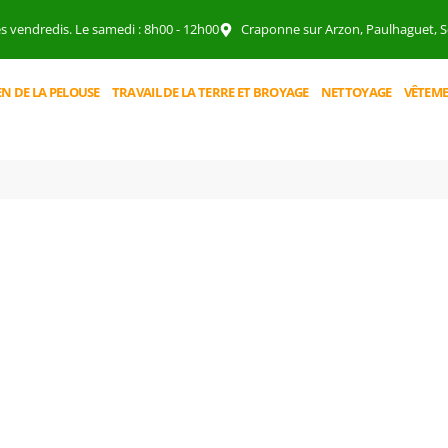
es vendredis. Le samedi : 8h00 - 12h00
Craponne sur Arzon, Paulhaguet, So
EN DE LA PELOUSE
TRAVAIL DE LA TERRE ET BROYAGE
NETTOYAGE
VÊTEME
BOUTIQUE