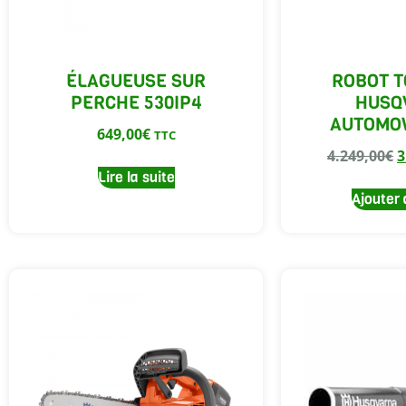
ÉLAGUEUSE SUR
ROBOT 
PERCHE 530IP4
HUSQ
AUTOMO
649,00
€
TTC
4.249,00
€
3
Lire la suite
Ajouter 