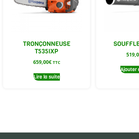
TRONÇONNEUSE
SOUFFLE
T535IXP
519,
659,00
€
TTC
Ajouter 
Lire la suite