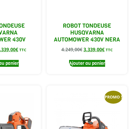
TONDEUSE
ROBOT TONDEUSE
VARNA
HUSQVARNA
WER 430V
AUTOMOWER 430V NERA
.339,00
€
4.249,00
€
3.339,00
€
TTC
TTC
au panier
Ajouter au panier
PROMO !