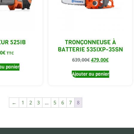
UR 525IB
TRONÇONNEUSE À
BATTERIE 535IXP-35SN
00
€
TTC
639,00
€
479,00
€
au panier
Ajouter au panier
←
1
2
3
…
5
6
7
8